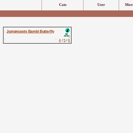
Cats
User
More
Jumpnspots Bambi Butterfly
:
:
:
:
4
/
5
/
6