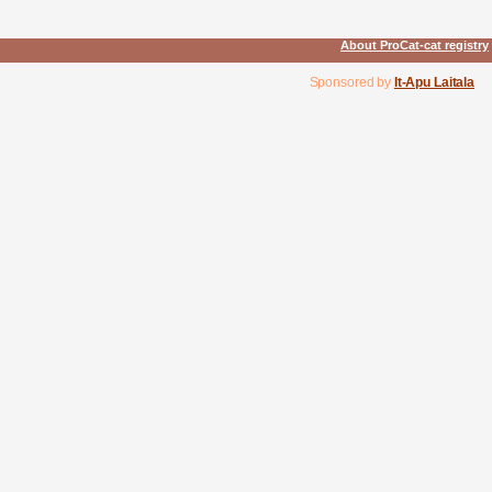
About ProCat-cat registry
Sponsored by
It-Apu Laitala