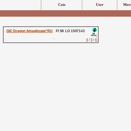
Cats
User
More
GIC Dragon Amagitsune*RU
FI SK LO 1507143
:
:
:
:
:
4
/
5
/
6